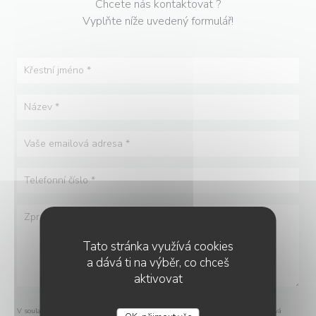
Chcete nás kontaktovat ?
Vyplňte níže uvedený formulář!
Tato stránka využívá cookies
a dává ti na výběr, co chceš
aktivovat
V souladu se zákonem o ochraně spotřebitele máte právo odmítnout marketingová