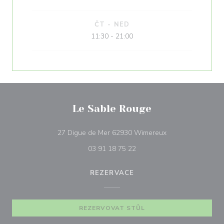
ČT
-
NED
11:30 - 21:00
Le Sable Rouge
((otevře se v nové
27 Digue de Mer 62930 Wimereux
03 91 18 75 22
REZERVACE
REZERVOVAT STŮL