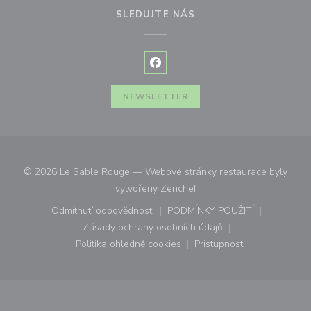
SLEDUJTE NÁS
Facebook ((otevře se v novém o
NEWSLETTER
© 2026 Le Sable Rouge — Webové stránky restaurace byly
((otevře se v novém okně))
vytvořeny
Zenchef
Odmítnutí odpovědnosti
PODMÍNKY POUŽITÍ
((otevře se v novém okně))
((otevře se v novém o
Zásady ochrany osobních údajů
((otevře se v novém okně))
Politika ohledně cookies
Pristupnost
((otevře se v novém okně))
((otevře se v novém o