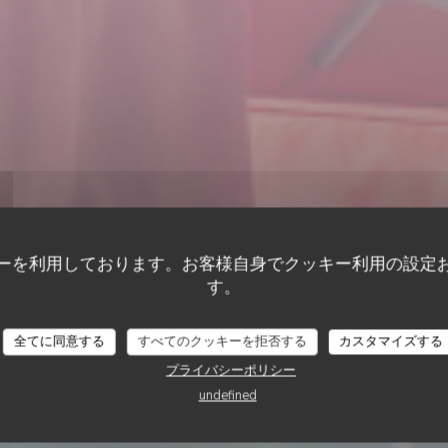
ーを利用しております。お客様自身でクッキー利用の設定
す。
BRASSERIE - RESTAURANT
•
WIMEREUX
LE SABLE ROUGE
Le Sable Rouge
全てに同意する
すべてのクッキーを拒否する
カスタマイズする
プライバシーポリシー
undefined
予約